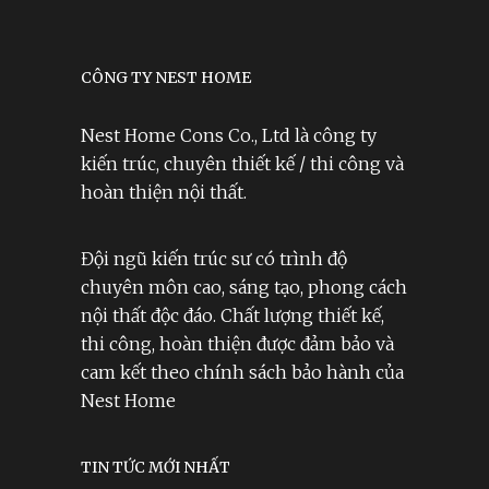
CÔNG TY NEST HOME
Nest Home Cons Co., Ltd là công ty
kiến trúc, chuyên thiết kế / thi công và
hoàn thiện nội thất.
Đội ngũ kiến trúc sư có trình độ
chuyên môn cao, sáng tạo, phong cách
nội thất độc đáo. Chất lượng thiết kế,
thi công, hoàn thiện được đảm bảo và
cam kết theo chính sách bảo hành của
Nest Home
TIN TỨC MỚI NHẤT