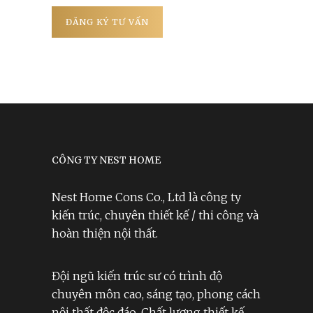
CÔNG TY NEST HOME
Nest Home Cons Co., Ltd là công ty
kiến trúc, chuyên thiết kế / thi công và
hoàn thiện nội thất.
Đội ngũ kiến trúc sư có trình độ
chuyên môn cao, sáng tạo, phong cách
nội thất độc đáo. Chất lượng thiết kế,