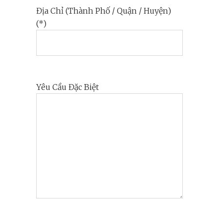
Địa Chỉ (Thành Phố / Quận / Huyện)
(*)
Yêu Cầu Đặc Biệt