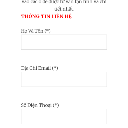
vào các ô để được tư vấn tận tình và chi
tiết nhất.
THÔNG TIN LIÊN HỆ
Họ Và Tên (*)
Địa Chỉ Email (*)
Số Điện Thoại (*)