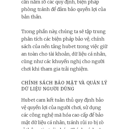
cần nắm rõ các quy định, biện pháp
phòng tránh để đảm bảo quyền lợi của
bản thân.
Trong phần này, chúng ta sẽ tập trung
phân tích các biện pháp bảo vệ, chính
sách của nền tảng hubet trong việc giữ
an toàn cho tài khoản, dữ liệu cá nhân,
cũng như các khuyến nghị cho người
chơi khi tham gia trải nghiệm.
CHÍNH SÁCH BẢO MẬT VÀ QUẢN LÝ
DỮ LIỆU NGƯỜI DÙNG
Hubet cam kết tuân thủ quy định bảo
vệ quyền lợi của người chơi, sử dụng
các công nghệ mã hóa cao cấp để bảo
mật dữ liệu cá nhân, tránh rủi ro bị rò