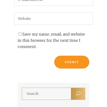
Save my name, email, and website
in this browser for the next time I
comment.