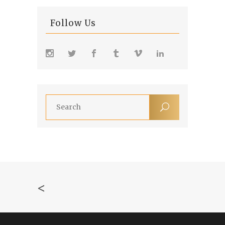
Follow Us
<