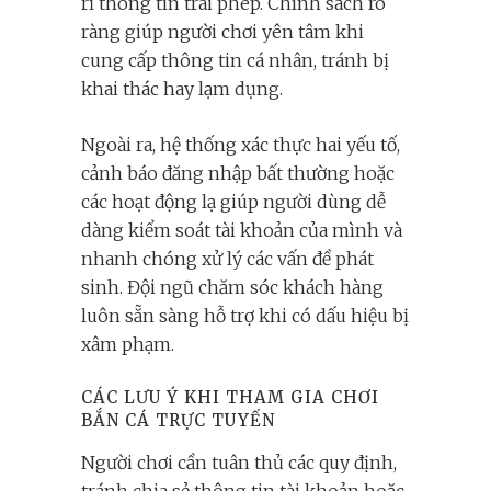
rỉ thông tin trái phép. Chính sách rõ
ràng giúp người chơi yên tâm khi
cung cấp thông tin cá nhân, tránh bị
khai thác hay lạm dụng.
Ngoài ra, hệ thống xác thực hai yếu tố,
cảnh báo đăng nhập bất thường hoặc
các hoạt động lạ giúp người dùng dễ
dàng kiểm soát tài khoản của mình và
nhanh chóng xử lý các vấn đề phát
sinh. Đội ngũ chăm sóc khách hàng
luôn sẵn sàng hỗ trợ khi có dấu hiệu bị
xâm phạm.
CÁC LƯU Ý KHI THAM GIA CHƠI
BẮN CÁ TRỰC TUYẾN
Người chơi cần tuân thủ các quy định,