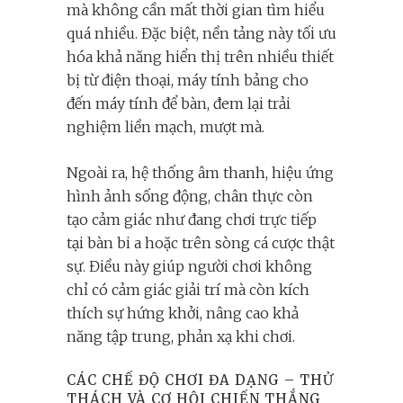
mà không cần mất thời gian tìm hiểu
quá nhiều. Đặc biệt, nền tảng này tối ưu
hóa khả năng hiển thị trên nhiều thiết
bị từ điện thoại, máy tính bảng cho
đến máy tính để bàn, đem lại trải
nghiệm liền mạch, mượt mà.
Ngoài ra, hệ thống âm thanh, hiệu ứng
hình ảnh sống động, chân thực còn
tạo cảm giác như đang chơi trực tiếp
tại bàn bi a hoặc trên sòng cá cược thật
sự. Điều này giúp người chơi không
chỉ có cảm giác giải trí mà còn kích
thích sự hứng khởi, nâng cao khả
năng tập trung, phản xạ khi chơi.
CÁC CHẾ ĐỘ CHƠI ĐA DẠNG – THỬ
THÁCH VÀ CƠ HỘI CHIẾN THẮNG