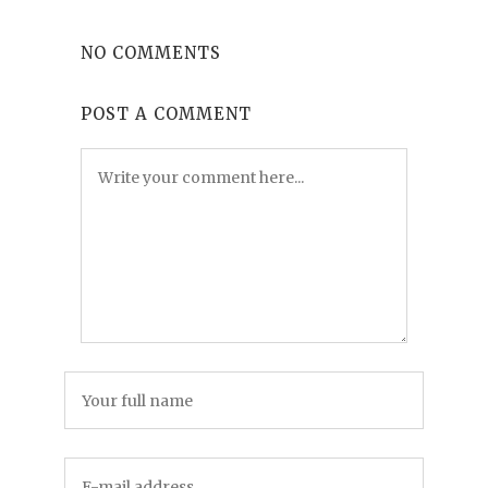
NO COMMENTS
POST A COMMENT