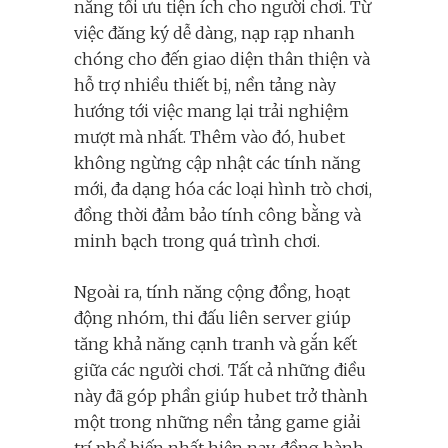
năng tối ưu tiện ích cho người chơi. Từ
việc đăng ký dễ dàng, nạp rạp nhanh
chóng cho đến giao diện thân thiện và
hỗ trợ nhiều thiết bị, nền tảng này
hướng tới việc mang lại trải nghiệm
mượt mà nhất. Thêm vào đó, hubet
không ngừng cập nhật các tính năng
mới, đa dạng hóa các loại hình trò chơi,
đồng thời đảm bảo tính công bằng và
minh bạch trong quá trình chơi.
Ngoài ra, tính năng cộng đồng, hoạt
động nhóm, thi đấu liên server giúp
tăng khả năng cạnh tranh và gắn kết
giữa các người chơi. Tất cả những điều
này đã góp phần giúp hubet trở thành
một trong những nền tảng game giải