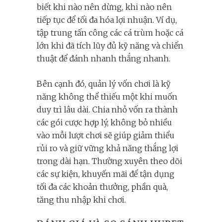
biết khi nào nên dừng, khi nào nên
tiếp tục để tối đa hóa lợi nhuận. Ví dụ,
tập trung tấn công các cá trùm hoặc cá
lớn khi đã tích lũy đủ kỹ năng và chiến
thuật để đánh nhanh thắng nhanh.
Bên cạnh đó, quản lý vốn chơi là kỹ
năng không thể thiếu một khi muốn
duy trì lâu dài. Chia nhỏ vốn ra thành
các gói cược hợp lý, không bỏ nhiều
vào mỗi lượt chơi sẽ giúp giảm thiểu
rủi ro và giữ vững khả năng thắng lợi
trong dài hạn. Thường xuyên theo dõi
các sự kiện, khuyến mãi để tận dụng
tối đa các khoản thưởng, phần quà,
tăng thu nhập khi chơi.