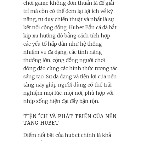
chơi game không đơn thuần là để giải
trí mà còn có thể đem lại lợi ích về kỹ
năng, tư duy chiến thuật và nhất là sự
kết nối cộng đồng. Hubet Bắn cá đã bắt
kịp xu hướng đó bằng cách tích hợp
các yếu tố hấp dẫn như hệ thống
nhiệm vụ đa dạng, các tính năng
thưởng lớn, cộng đồng người chơi
đông đảo cùng các hình thức tương tác
sáng tạo. Sự đa dạng và tiện lợi của nền
tảng này giúp người dùng có thể trải
nghiệm mọi lúc, mọi nơi, phù hợp với
nhịp sống hiện đại đầy bận rộn.
TIỆN ÍCH VÀ PHÁT TRIỂN CỦA NỀN
TẢNG HUBET
Điểm nổi bật của hubet chính là khả