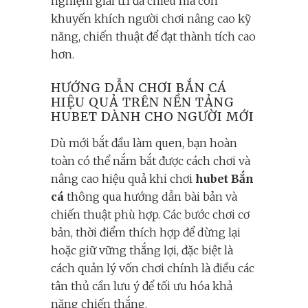
nghiệm giải trí đa chiều mà còn
khuyến khích người chơi nâng cao kỹ
năng, chiến thuật để đạt thành tích cao
hơn.
HƯỚNG DẪN CHƠI BẮN CÁ
HIỆU QUẢ TRÊN NỀN TẢNG
HUBET DÀNH CHO NGƯỜI MỚI
Dù mới bắt đầu làm quen, bạn hoàn
toàn có thể nắm bắt được cách chơi và
nâng cao hiệu quả khi chơi
hubet Bắn
cá
thông qua hướng dẫn bài bản và
chiến thuật phù hợp. Các bước chơi cơ
bản, thời điểm thích hợp để dừng lại
hoặc giữ vững thắng lợi, đặc biệt là
cách quản lý vốn chơi chính là điều các
tân thủ cần lưu ý để tối ưu hóa khả
năng chiến thắng.