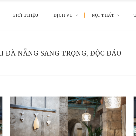
GIỚI THIỆU
DỊCH VỤ
NỘI THẤT
ẠI ĐÀ NẴNG SANG TRỌNG, ĐỘC ĐÁO