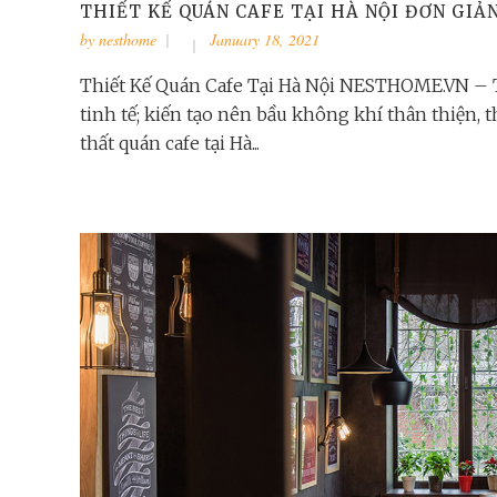
THIẾT KẾ QUÁN CAFE TẠI HÀ NỘI ĐƠN GIẢN
by
nesthome
January 18, 2021
Thiết Kế Quán Cafe Tại Hà Nội NESTHOME.VN – Th
tinh tế; kiến tạo nên bầu không khí thân thiện, 
thất quán cafe tại Hà...