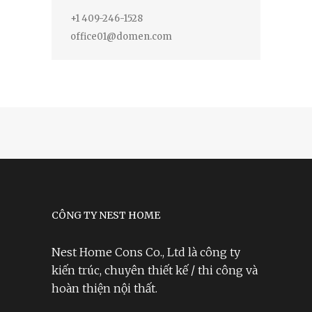
+1 409-246-1528
office01@domen.com
CÔNG TY NEST HOME
Nest Home Cons Co., Ltd là công ty
kiến trúc, chuyên thiết kế / thi công và
hoàn thiện nội thất.