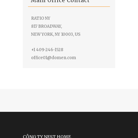
Main Office Contact
RATIO NY
817 BROADWAY,
NEW YORK, NY 10003, US
+1 409-246-1528
office01@domen.com
CÔNG TY NEST HOME