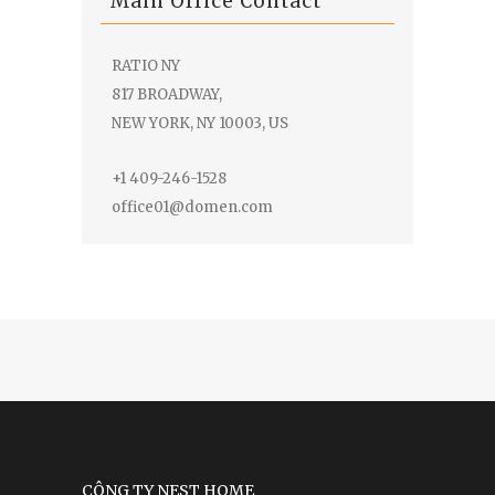
Main Office Contact
RATIO NY
817 BROADWAY,
NEW YORK, NY 10003, US
+1 409-246-1528
office01@domen.com
CÔNG TY NEST HOME