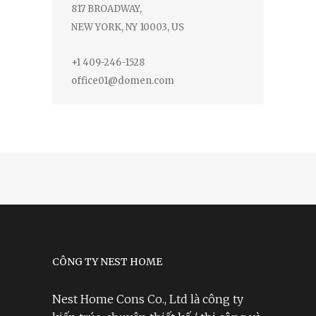
817 BROADWAY,
NEW YORK, NY 10003, US
+1 409-246-1528
office01@domen.com
CÔNG TY NEST HOME
Nest Home Cons Co., Ltd là công ty