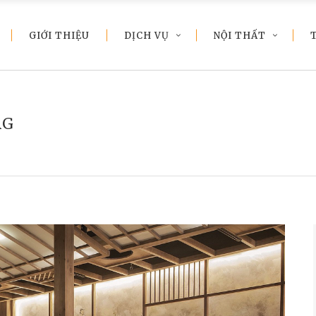
GIỚI THIỆU
DỊCH VỤ
NỘI THẤT
AG