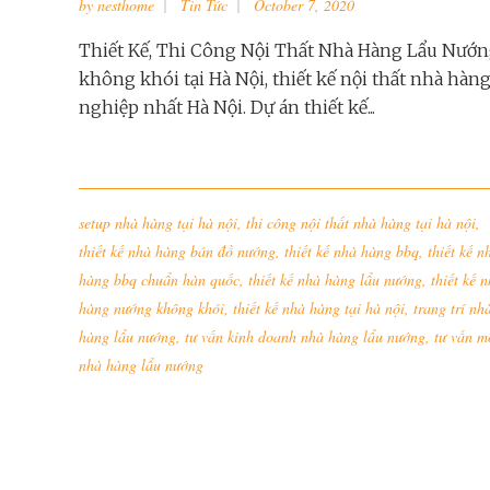
by
nesthome
Tin Tức
October 7, 2020
Thiết Kế, Thi Công Nội Thất Nhà Hàng Lẩu Nướ
không khói tại Hà Nội, thiết kế nội thất nhà h
nghiệp nhất Hà Nội. Dự án thiết kế...
setup nhà hàng tại hà nội
,
thi công nội thất nhà hàng tại hà nội
,
thiết kế nhà hàng bán đồ nướng
,
thiết kế nhà hàng bbq
,
thiết kế n
hàng bbq chuẩn hàn quốc
,
thiết kế nhà hàng lẩu nướng
,
thiết kế 
hàng nướng không khói
,
thiết kế nhà hàng tại hà nội
,
trang trí nh
hàng lẩu nướng
,
tư vấn kinh doanh nhà hàng lẩu nướng
,
tư vấn m
nhà hàng lẩu nướng