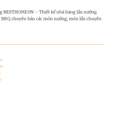
ng NESTHOME.VN – Thiết kế nhà hàng lẩu nướng
àng BBQ chuyên bán các món nướng, món lẩu chuyên
hà
nhà
à
ở