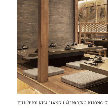
THIẾT KẾ NHÀ HÀNG LẨU NƯỚNG KHÔNG KH