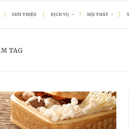
GIỚI THIỆU
DỊCH VỤ
NỘI THẤT
ẤM TAG