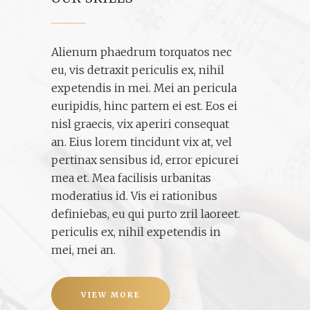
Alienum phaedrum torquatos nec
eu, vis detraxit periculis ex, nihil
expetendis in mei. Mei an pericula
euripidis, hinc partem ei est. Eos ei
nisl graecis, vix aperiri consequat
an. Eius lorem tincidunt vix at, vel
pertinax sensibus id, error epicurei
mea et. Mea facilisis urbanitas
moderatius id. Vis ei rationibus
definiebas, eu qui purto zril laoreet.
periculis ex, nihil expetendis in
mei, mei an.
VIEW MORE